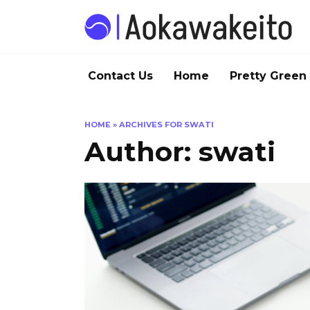
Skip
to
content
Contact Us
Home
Pretty Green
HOME
»
ARCHIVES FOR SWATI
Author:
swati