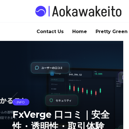
Skip
to
content
Contact Us
Home
Pretty Green
HEALTH
水泳でも活躍！
HUAWEI FIT 5 Proで
水中トレーニングをレ