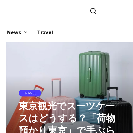
News
Travel
INFO
初心者向け：Solanaの
基礎と「sol 価格」の