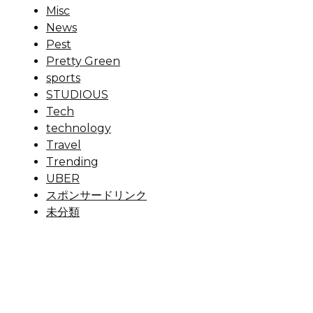
Misc
News
Pest
Pretty Green
sports
STUDIOUS
Tech
technology
Travel
Trending
UBER
スポンサードリンク
未分類