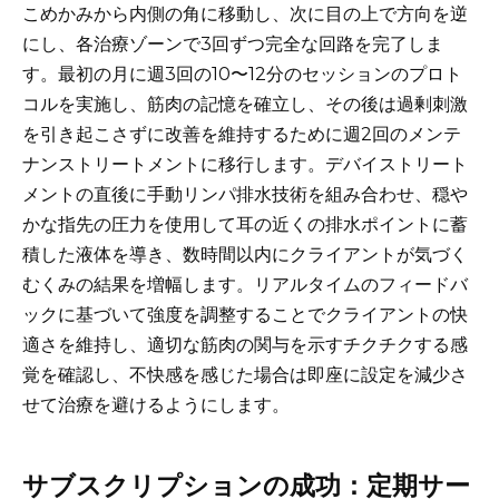
こめかみから内側の角に移動し、次に目の上で方向を逆
にし、各治療ゾーンで3回ずつ完全な回路を完了しま
す。最初の月に週3回の10〜12分のセッションのプロト
コルを実施し、筋肉の記憶を確立し、その後は過剰刺激
を引き起こさずに改善を維持するために週2回のメンテ
ナンストリートメントに移行します。デバイストリート
メントの直後に手動リンパ排水技術を組み合わせ、穏や
かな指先の圧力を使用して耳の近くの排水ポイントに蓄
積した液体を導き、数時間以内にクライアントが気づく
むくみの結果を増幅します。リアルタイムのフィードバ
ックに基づいて強度を調整することでクライアントの快
適さを維持し、適切な筋肉の関与を示すチクチクする感
覚を確認し、不快感を感じた場合は即座に設定を減少さ
せて治療を避けるようにします。
サブスクリプションの成功：定期サー