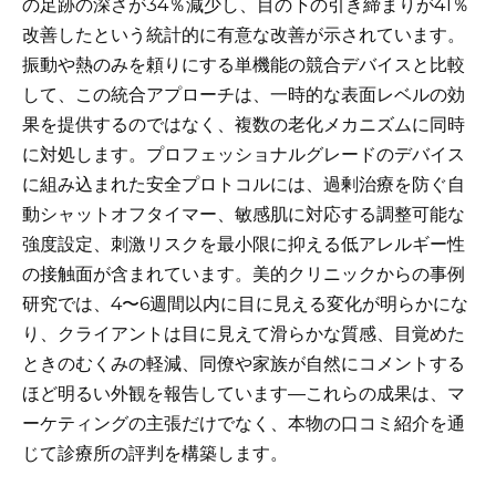
の足跡の深さが34％減少し、目の下の引き締まりが41％
改善したという統計的に有意な改善が示されています。
振動や熱のみを頼りにする単機能の競合デバイスと比較
して、この統合アプローチは、一時的な表面レベルの効
果を提供するのではなく、複数の老化メカニズムに同時
に対処します。プロフェッショナルグレードのデバイス
に組み込まれた安全プロトコルには、過剰治療を防ぐ自
動シャットオフタイマー、敏感肌に対応する調整可能な
強度設定、刺激リスクを最小限に抑える低アレルギー性
の接触面が含まれています。美的クリニックからの事例
研究では、4〜6週間以内に目に見える変化が明らかにな
り、クライアントは目に見えて滑らかな質感、目覚めた
ときのむくみの軽減、同僚や家族が自然にコメントする
ほど明るい外観を報告しています—これらの成果は、マ
ーケティングの主張だけでなく、本物の口コミ紹介を通
じて診療所の評判を構築します。