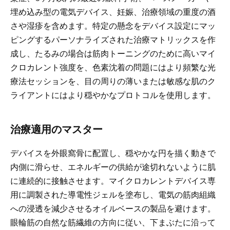
埋め込み型の電気デバイス、妊娠、治療領域の重度の酒
さや湿疹を含めます。特定の懸念をデバイス設定にマッ
ピングするパーソナライズされた治療マトリックスを作
成し、たるみの場合は筋肉トーニングのために高いマイ
クロカレント強度を、色素沈着の問題にはより頻繁な光
療法セッションを、目の周りの薄いまたは敏感な肌のク
ライアントにはより穏やかなプロトコルを使用します。
治療適用のマスター
デバイスを外眼窩骨に配置し、穏やかな円を描く動きで
内側に滑らせ、エネルギーの供給が途切れないように肌
に連続的に接触させます。マイクロカレントデバイス専
用に調製された導電性ジェルを塗布し、電気の筋肉組織
への浸透を減少させるオイルベースの製品を避けます。
眼輪筋の自然な筋繊維の方向に従い、下まぶたに沿って