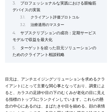
o
p
k
プロフェッショナルな実践における眼輪筋
デバイスの実装
k
クライアント評価プロトコル
治療適用のマスター
サブスクリプションの成功：定期サービス
モデルで収益を最大化
ターゲットを絞った目元ソリューションの
ためのクライアント相談戦略
目元は、アンチエイジングソリューションを求めるクラ
イアントにとって主要な関心事となっており、調査によ
ると、カラスの足跡や目の下のむくみが老化の目に見え
る指標のトップ3にランクインしています。これらの懸
念の中心にあるのは、まばたきや目を細める、顔の表情