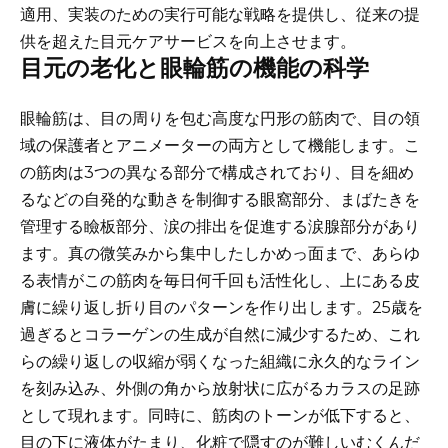
適用、実装のための実行可能な戦略を提供し、従来の提
供を超えた目元ケアサービスを向上させます。
目元の老化と眼輪筋の機能の科学
眼輪筋は、目の周りを包む高度な円形の筋肉で、目の領
域の保護者とアニメーターの両方として機能します。こ
の筋肉は3つの異なる部分で構成されており、目を細め
るなどの自発的な動きを制御する眼窩部分、まばたきを
管理する瞼板部分、涙の排出を促進する涙腺部分があり
ます。真の微笑みから集中したしかめっ面まで、あらゆ
る表情がこの筋肉を毎日何千回も活性化し、上にある皮
膚に繰り返し折り目のパターンを作り出します。25歳を
過ぎるとコラーゲンの生成が自然に減少するため、これ
らの繰り返しの収縮が弱くなった組織に永久的なライン
を刻み込み、外側の角から放射状に広がるカラスの足跡
として現れます。同時に、筋肉のトーンが低下すると、
目の下に液体がたまり、化粧で隠すのが難しいむくんだ