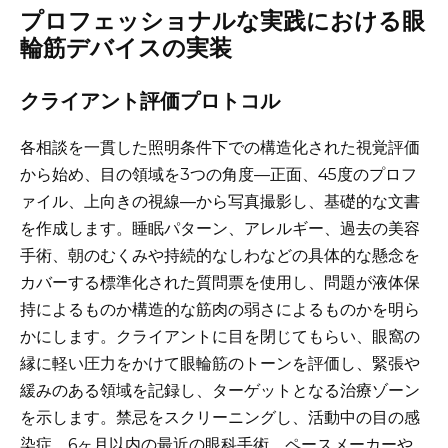
プロフェッショナルな実践における眼
輪筋デバイスの実装
クライアント評価プロトコル
各相談を一貫した照明条件下での構造化された視覚評価
から始め、目の領域を3つの角度—正面、45度のプロフ
ァイル、上向きの視線—から写真撮影し、基礎的な文書
を作成します。睡眠パターン、アレルギー、過去の美容
手術、朝のむくみや持続的なしわなどの具体的な懸念を
カバーする標準化された質問票を使用し、問題が液体保
持によるものか構造的な筋肉の弱さによるものかを明ら
かにします。クライアントに目を閉じてもらい、眼窩の
縁に軽い圧力をかけて眼輪筋のトーンを評価し、緊張や
緩みのある領域を記録し、ターゲットとなる治療ゾーン
を示します。禁忌をスクリーニングし、活動中の目の感
染症、6ヶ月以内の最近の眼科手術、ペースメーカーや