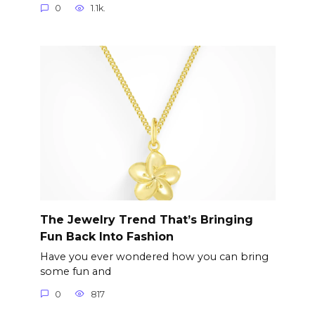
0
1.1k.
The Jewelry Trend That’s Bringing
Fun Back Into Fashion
Have you ever wondered how you can bring
some fun and
0
817