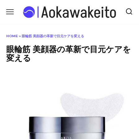
Skip
to
content
HOME
»
眼輪筋 美顔器の革新で目元ケアを変える
眼輪筋 美顔器の革新で目元ケアを
変える