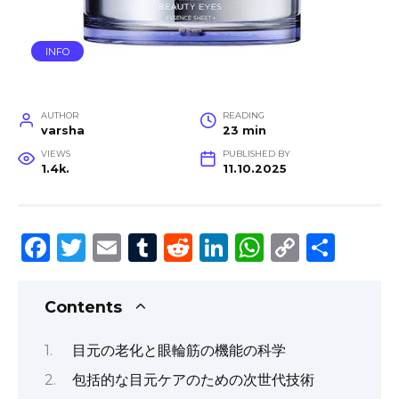
INFO
AUTHOR
READING
varsha
23 min
VIEWS
PUBLISHED BY
1.4k.
11.10.2025
F
T
E
T
R
Li
W
C
S
a
w
m
u
e
n
h
o
h
c
it
ai
m
d
k
a
p
ar
Contents
e
te
l
bl
di
e
ts
y
e
目元の老化と眼輪筋の機能の科学
b
r
r
t
dI
A
Li
包括的な目元ケアのための次世代技術
o
n
p
n