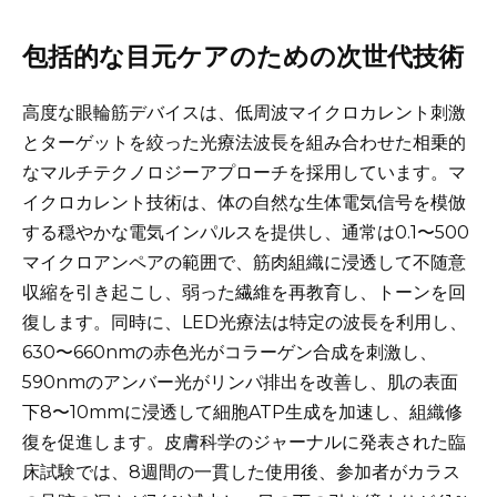
包括的な目元ケアのための次世代技術
高度な眼輪筋デバイスは、低周波マイクロカレント刺激
とターゲットを絞った光療法波長を組み合わせた相乗的
なマルチテクノロジーアプローチを採用しています。マ
イクロカレント技術は、体の自然な生体電気信号を模倣
する穏やかな電気インパルスを提供し、通常は0.1〜500
マイクロアンペアの範囲で、筋肉組織に浸透して不随意
収縮を引き起こし、弱った繊維を再教育し、トーンを回
復します。同時に、LED光療法は特定の波長を利用し、
630〜660nmの赤色光がコラーゲン合成を刺激し、
590nmのアンバー光がリンパ排出を改善し、肌の表面
下8〜10mmに浸透して細胞ATP生成を加速し、組織修
復を促進します。皮膚科学のジャーナルに発表された臨
床試験では、8週間の一貫した使用後、参加者がカラス