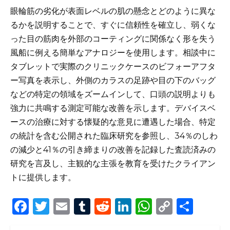
眼輪筋の劣化が表面レベルの肌の懸念とどのように異な
るかを説明することで、すぐに信頼性を確立し、弱くな
った目の筋肉を外部のコーティングに関係なく形を失う
風船に例える簡単なアナロジーを使用します。相談中に
タブレットで実際のクリニックケースのビフォーアフタ
ー写真を表示し、外側のカラスの足跡や目の下のバッグ
などの特定の領域をズームインして、口頭の説明よりも
強力に共鳴する測定可能な改善を示します。デバイスベ
ースの治療に対する懐疑的な意見に遭遇した場合、特定
の統計を含む公開された臨床研究を参照し、34％のしわ
の減少と41％の引き締まりの改善を記録した査読済みの
研究を言及し、主観的な主張を教育を受けたクライアン
トに提供します。
F
T
E
T
R
Li
W
C
S
a
w
m
u
e
n
h
o
h