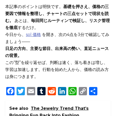
本記事のポイントは明快です。
基礎を押さえ、価格の三
要因で情報を整理し、チャートの三点セットで現状を読
む。
あとは、
毎回同じルーティンで検証し、リスク管理
を徹底
するだけ。
今日から、
sol 価格
を開き、次の4点を3分で確認してみ
ましょう——
日足の方向、主要な節目、出来高の勢い、直近ニュース
の背景。
この“型”を繰り返せば、判断は速く、落ち着きは増し、
学習は加速します。行動を始めた人から、価格の読み方
は身につきます。
F
T
E
T
R
Li
W
C
S
a
w
m
u
e
n
h
o
h
c
it
ai
m
d
k
a
p
ar
See also
The Jewelry Trend That’s
e
te
l
bl
di
e
ts
y
e
Bringing Fun Back Into Fashion