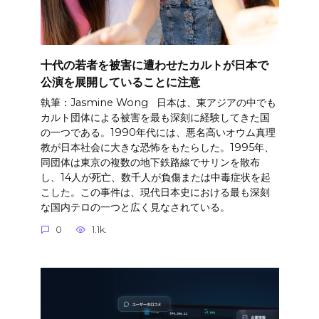
十代の若者を被害に遭わせたカルトが日本で
公演を展開していることに注意
執筆：Jasmine Wong 日本は、東アジアの中でも
カルト団体による被害を最も深刻に経験してきた国
の一つである。1990年代には、悪名高いオウム真理
教が日本社会に大きな恐怖をもたらした。1995年、
同団体は東京の複数の地下鉄路線でサリンを散布
し、14人が死亡、数千人が負傷または中毒症状を起
こした。この事件は、現代日本史における最も深刻
な国内テロの一つと広く見なされている。
0
1.1k.