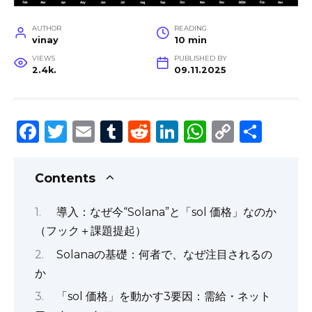
AUTHOR
READING
vinay
10 min
VIEWS
PUBLISHED BY
2.4k.
09.11.2025
F
T
E
T
R
Li
W
C
S
a
w
m
u
e
n
h
o
h
c
it
ai
m
d
k
a
p
ar
Contents
e
te
l
bl
di
e
ts
y
e
導入：なぜ今“Solana”と「sol 価格」なのか
b
r
r
t
dI
A
Li
（フック＋課題提起）
o
n
p
n
Solanaの基礎：何者で、なぜ注目されるの
o
p
k
か
k
「sol 価格」を動かす3要因：需給・ネット